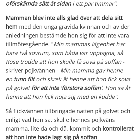
oförskämda sätt åt sidan
i ett par timmar".
Mamman blev inte alls glad över att dela sitt
hem
med den unga gravida kvinnan och av den
anledningen bestämde hon sig för att inte vara
tillmötesgående. "
Min mammas lägenhet har
bara två sovrum, som båda var upptagna, så
Rose trodde att hon skulle få sova på soffan
-
skriver pojkvännen -
Min mamma gav henne
en
tunn filt
och skrek åt henne att hon fick sova
på golvet
för att inte 'förstöra soffan'
. Hon sa åt
henne att hon fick nöja sig med en kudde".
Så flickvännen tillbringade natten på golvet och
enligt vad hon sa, skulle hennes pojkväns
mamma, lite då och då, kommit och
kontrollerat
att hon inte hade lagt sig på soffan
.