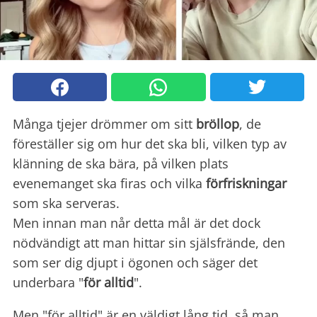
Många tjejer drömmer om sitt
bröllop
, de
föreställer sig om hur det ska bli, vilken typ av
klänning de ska bära, på vilken plats
evenemanget ska firas och vilka
förfriskningar
som ska serveras.
Men innan man når detta mål är det dock
nödvändigt att man hittar sin själsfrände, den
som ser dig djupt i ögonen och säger det
underbara "
för alltid
".
Men "för alltid" är en väldigt lång tid, så man