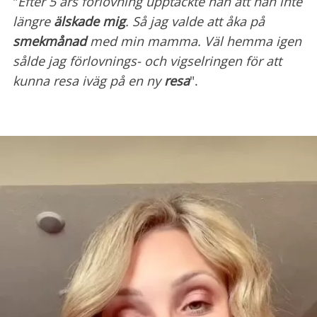
"
Efter 5 års förlovning upptäckte han att han inte
längre
älskade mig
. Så jag valde att åka på
smekmånad
med min mamma. Väl hemma igen
sålde jag förlovnings- och vigselringen för att
kunna resa iväg på en ny
resa
".