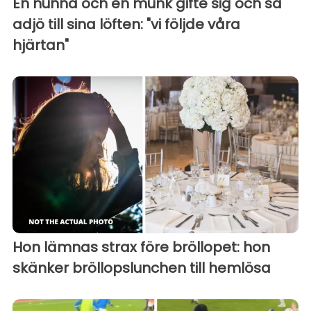
En nunna och en munk gifte sig och sa
adjö till sina löften: "vi följde våra
hjärtan"
Hon lämnas strax före bröllopet: hon
skänker bröllopslunchen till hemlösa