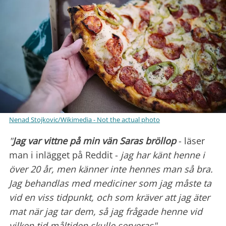
Nenad Stojkovic/Wikimedia - Not the actual photo
"
Jag var vittne på min vän Saras bröllop
- läser
man i inlägget på Reddit -
jag har känt henne i
över 20 år, men känner inte hennes man så bra.
Jag behandlas med mediciner som jag måste ta
vid en viss tidpunkt, och som kräver att jag äter
mat när jag tar dem, så jag frågade henne vid
vilken tid måltiden skulle serveras"
.