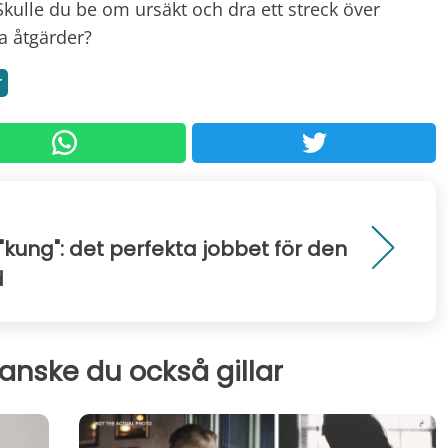
 Skulle du be om ursäkt och dra ett streck över
ra åtgärder?
r
kung": det perfekta jobbet för den
d
kanske du också gillar