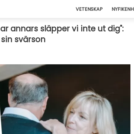
VETENSKAP
NYFIKENH
r annars släpper vi inte ut dig":
 sin svärson