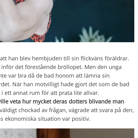
att han blev hembjuden till sin flickväns föräldrar.
e inför det förestående bröllopet. Men den unga
inte var bra då de bad honom att lämna sin
rdet. När han motvilligt hade gjort det som de bad
 ett annat rum för att prata lite allvar.
ville veta hur mycket deras dotters blivande man
äldigt chockad av frågan, vägrade att svara på den,
 ekonomiska situation var positiv.