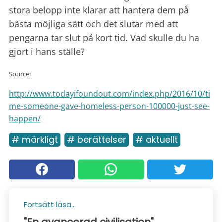
stora belopp inte klarar att hantera dem på
bästa möjliga sätt och det slutar med att
pengarna tar slut på kort tid. Vad skulle du ha
gjort i hans ställe?
Source:
http://www.todayifoundout.com/index.php/2016/10/ti
me-someone-gave-homeless-person-100000-just-see-
happen/
# märkligt
# berättelser
# aktuellt
Fortsätt läsa...
"En avancerad civilisation"