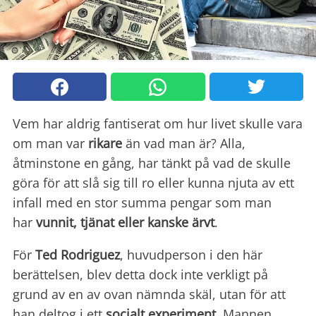
Vem har aldrig fantiserat om hur livet skulle vara
om man var
rikare
än vad man är? Alla,
åtminstone en gång, har tänkt på vad de skulle
göra för att slå sig till ro eller kunna njuta av ett
infall med en stor summa pengar som man
har
vunnit, tjänat eller kanske ärvt
.
För
Ted Rodriguez
, huvudperson i den här
berättelsen, blev detta dock inte verkligt på
grund av en av ovan nämnda skäl, utan för att
han deltog i ett
socialt experiment
. Mannen,