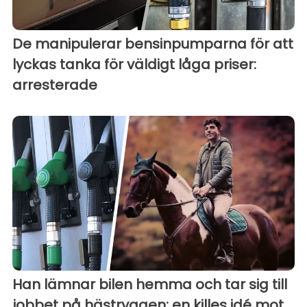
De manipulerar bensinpumparna för att
lyckas tanka för väldigt låga priser:
arresterade
Han lämnar bilen hemma och tar sig till
jobbet på hästryggen: en killes idé mot