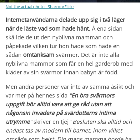
Not the actual photo - Sharron/Flickr
Internetanvändarna delade upp sig i två läger
när de läste vad som hade hänt.
Å ena sidan
skällde de ut den nyblivna mamman och
påpekade vilken tur hon hade som hade en
sådan
omtänksam
svärmor. Det är inte alla
nyblivna mammor som får en hel garderob med
kläder av sin svärmor innan babyn är född.
Men andra personer var inte av samma åsikt och
var mer på hennes sida
"
En bra svärmors
uppgift bör alltid vara att ge råd utan att
någonsin invadera på svärdotterns intima
utrymme
"
skriver en tjej "
Besluten ska alltid och
endast tas av modern till barnet, inom vilket
område som helst. Din mans mamma borde ha