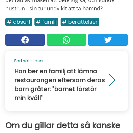
det rätt av maken att bete sig så, och kunde
hustrun i sin tur undvikit att ta hämnd?
# absurt
# familj
# berättelser
Fortsätt läsa...
Hon ber en familj att lämna
restaurangen eftersom deras
barn gråter: "barnet förstör
min kväll"
Om du gillar detta så kanske