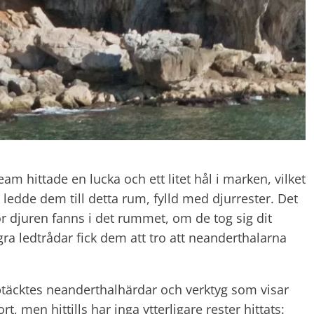
am hittade en lucka och ett litet hål i marken, vilket
 ledde dem till detta rum, fylld med djurrester. Det
ör djuren fanns i det rummet, om de tog sig dit
ågra ledtrådar fick dem att tro att neanderthalarna
ptäcktes neanderthalhärdar och verktyg som visar
t, men hittills har inga ytterligare rester hittats: