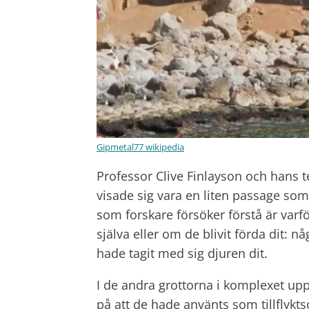
Gipmetal77 wikipedia
Professor Clive Finlayson och hans te
visade sig vara en liten passage som
som forskare försöker förstå är varf
själva eller om de blivit förda dit: n
hade tagit med sig djuren dit.
I de andra grottorna i komplexet up
på att de hade använts som tillflyktsor