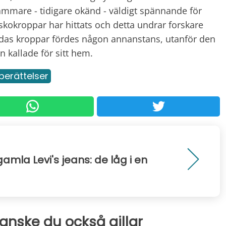
ammare - tidigare okänd - väldigt spännande för
skokroppar har hittats och detta undrar forskare
 dödas kroppar fördes någon annanstans, utanför den
 kallade för sitt hem.
berättelser
 gamla Levi's jeans: de låg i en
kanske du också gillar