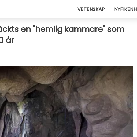
VETENSKAP
NYFIKENH
ptäckts en "hemlig kammare" som
0 år