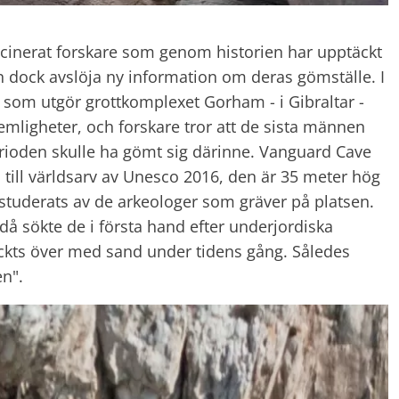
cinerat forskare som genom historien har upptäckt
n dock avslöja ny information om deras gömställe. I
 som utgör grottkomplexet Gorham - i Gibraltar -
mligheter, och forskare tror att de sista männen
rioden skulle ha gömt sig därinne. Vanguard Cave
 till världsarv av Unesco 2016, den är 35 meter hög
tuderats av de arkeologer som gräver på platsen.
å sökte de i första hand efter underjordiska
ckts över med sand under tidens gång. Således
n".