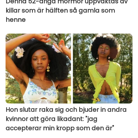
Denna 52-åriga mormor uppvaktas av
killar som är hälften så gamla som
henne
Hon slutar raka sig och bjuder in andra
kvinnor att göra likadant: "jag
accepterar min kropp som den är"