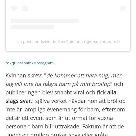
Un post condiviso da RoxQuintana (@roxquintanamx)
roxquintanamx/Instagram
Kvinnan skrev: "
de kommer att hata mig, men
jag vill inte ha några barn på mitt bröllop
" och
publiceringen blev snabbt viral och fick
alla
slags svar
.I själva verket hävdar hon att bröllop
inte är lämpliga evenemang för barn, eftersom
det är ett event som är utformat för vuxna
personer: barn blir uttråkade. Faktum är att de
under ett bröllop brukar sova eller gråta.