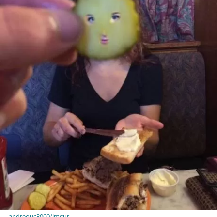
andreouc3000/imgur