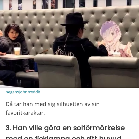
neganxjohn/reddit
Då tar han med sig silhuetten av sin
favoritkaraktär.
3. Han ville göra en solförmörkelse
med en ficklampa och sitt huvud.