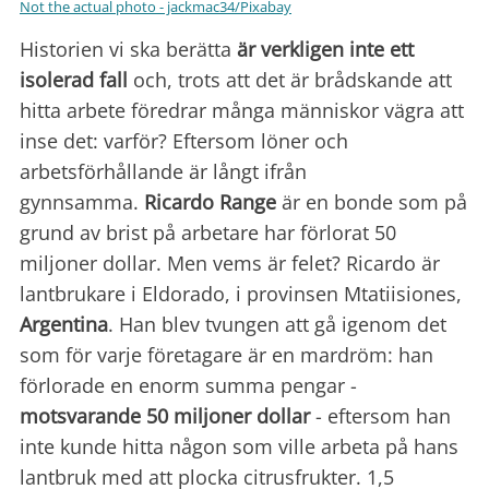
Not the actual photo - jackmac34/Pixabay
Historien vi ska berätta
är verkligen inte ett
isolerad fall
och, trots att det är brådskande att
hitta arbete föredrar många människor vägra att
inse det: varför? Eftersom löner och
arbetsförhållande är långt ifrån
gynnsamma.
Ricardo Range
är en bonde som på
grund av brist på arbetare har förlorat 50
miljoner dollar. Men vems är felet? Ricardo är
lantbrukare i Eldorado, i provinsen Mtatiisiones,
Argentina
. Han blev tvungen att gå igenom det
som för varje företagare är en mardröm: han
förlorade en enorm summa pengar -
motsvarande 50
miljoner dollar
- eftersom han
inte kunde hitta någon som ville arbeta på hans
lantbruk med att plocka citrusfrukter. 1,5