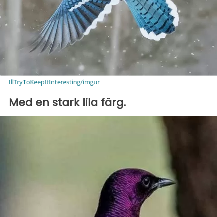
IllTryToKeepItInteresting/imgur
Med en stark lila färg.