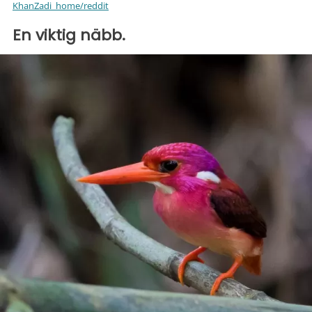
KhanZadi_home/reddit
En viktig näbb.