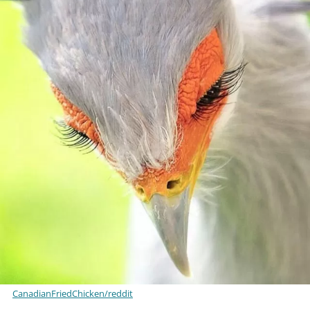
CanadianFriedChicken/reddit