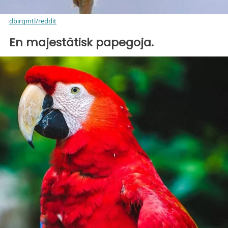
dbirqmtl/reddit
En majestätisk papegoja.