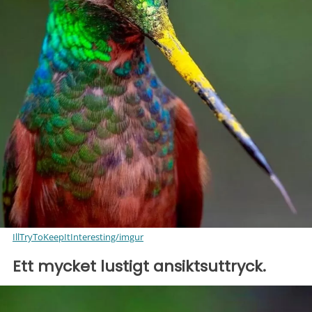
IllTryToKeepItInteresting/imgur
Ett mycket lustigt ansiktsuttryck.