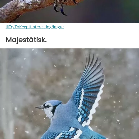
IllTryToKeepItInteresting/imgur
Majestätisk.