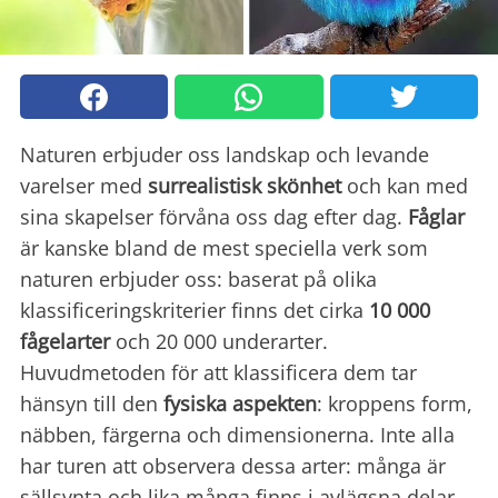
Naturen erbjuder oss landskap och levande
varelser med
surrealistisk skönhet
och kan med
sina skapelser förvåna oss dag efter dag.
Fåglar
är kanske bland de mest speciella verk som
naturen erbjuder oss: baserat på olika
klassificeringskriterier finns det cirka
10 000
fågelarter
och 20 000 underarter.
Huvudmetoden för att klassificera dem tar
hänsyn till den
fysiska aspekten
: kroppens form,
näbben, färgerna och dimensionerna. Inte alla
har turen att observera dessa arter: många är
sällsynta och lika många finns i avlägsna delar