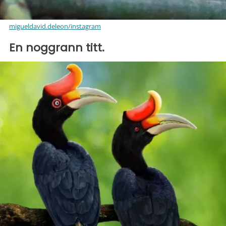
migueldavid.deleon/instagram
En noggrann titt.