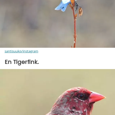
santisuukp/instagram
En Tigerfink.