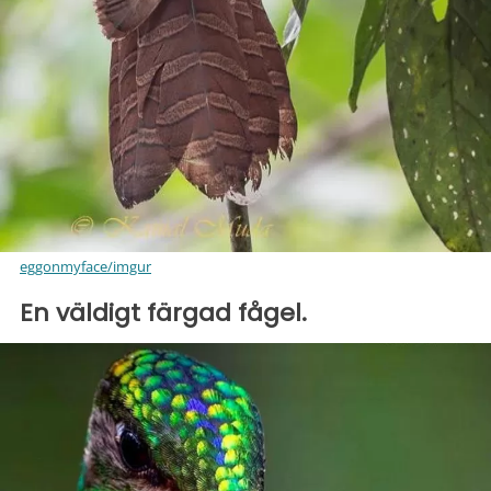
eggonmyface/imgur
En väldigt färgad fågel.