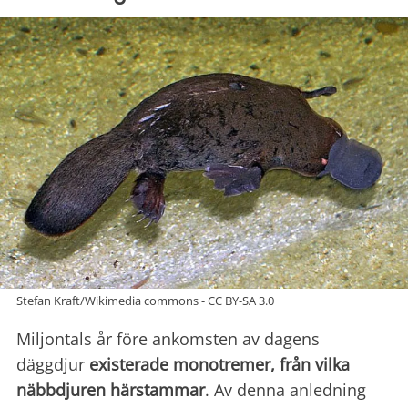
Stefan Kraft/Wikimedia commons - CC BY-SA 3.0
Miljontals år före ankomsten av dagens
däggdjur
existerade monotremer, från vilka
näbbdjuren härstammar
. Av denna anledning