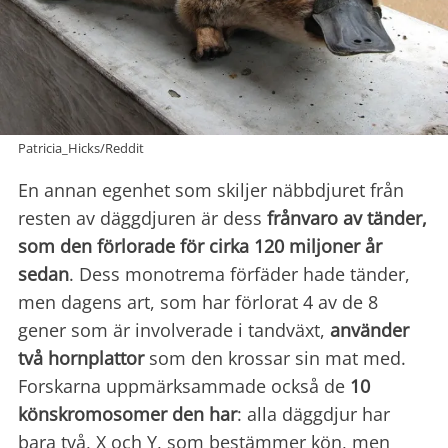
Patricia_Hicks/Reddit
En annan egenhet som skiljer näbbdjuret från
resten av däggdjuren är dess
frånvaro av tänder,
som den förlorade för cirka
120 miljoner år
sedan
. Dess monotrema förfäder hade tänder,
men dagens art, som har förlorat 4 av de 8
gener som är involverade i tandväxt,
använder
två hornplattor
som den krossar sin mat med.
Forskarna uppmärksammade också de
10
könskromosomer den har
: alla däggdjur har
bara två, X och Y, som bestämmer kön, men