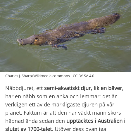
Charles J. Sharp/Wikimedia commons - CC BY-SA 4.0
Näbbdjuret, ett
semi-akvatiskt djur, lik en bäver
,
har en näbb som en anka och lemmar: det är
verkligen ett av de märkligaste djuren på vår
planet. Faktum är att den har väckt människors
häpnad ända sedan den
upptäcktes i Australien i
slutet av 1700-talet
. Utöver dess ovanliga