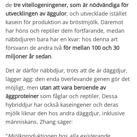
de
tre vitellogeningener, som är nödvändiga för
utvecklingen av äggulor
, och utvecklade istället
kasein för produktion av bröstmjölk. Däremot
har höns och reptiler dem fortfarande, medan
näbbdjuren bara har en kvar: hos denna art
försvann de andra två
för mellan 100 och 30
miljoner år sedan
.
Det är därför näbbdjur, trots att de är däggdjur,
lägger ägg: den enda överlevande genen gör det
möjligt, men
utan att
vara beroende av
äggproteiner
som fåglar och reptiler. Dessa
hybriddjur har också kaseingener och deras
mjölk liknar den hos andra däggdjur, inklusive
människans. Zhang säger:
"
Mjölkproduktionen hos alla existerande