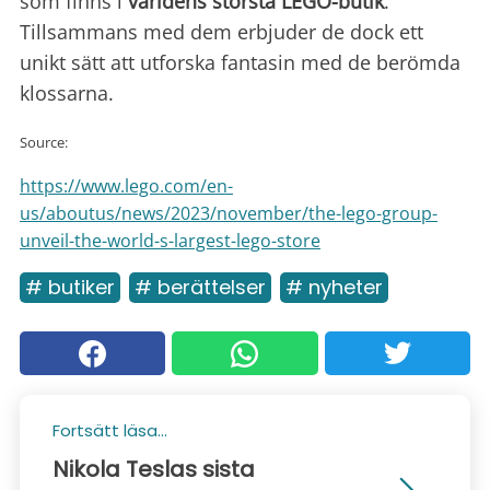
som finns i
världens största LEGO-butik
.
Tillsammans med dem erbjuder de dock ett
unikt sätt att utforska fantasin med de berömda
klossarna.
Source:
https://www.lego.com/en-
us/aboutus/news/2023/november/the-lego-group-
unveil-the-world-s-largest-lego-store
# butiker
# berättelser
# nyheter
Fortsätt läsa...
Nikola Teslas sista