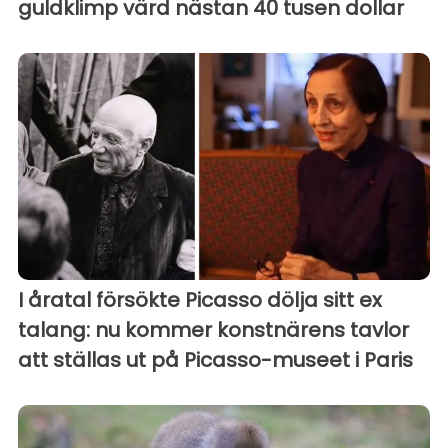
guldklimp värd nästan 40 tusen dollar
I åratal försökte Picasso dölja sitt ex
talang: nu kommer konstnärens tavlor
att ställas ut på Picasso-museet i Paris