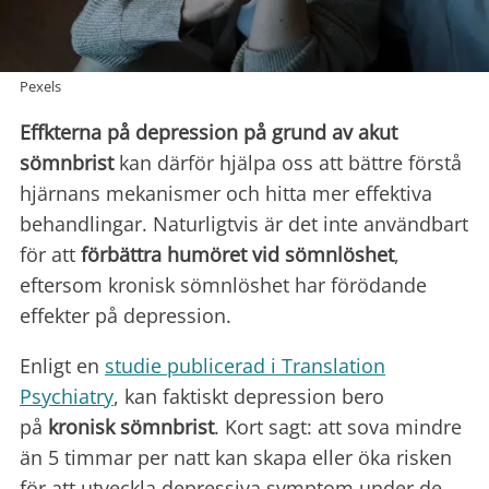
Pexels
Effkterna på depression på grund av akut
sömnbrist
kan därför hjälpa oss att bättre förstå
hjärnans mekanismer och hitta mer effektiva
behandlingar. Naturligtvis är det inte användbart
för att
förbättra humöret vid sömnlöshet
,
eftersom kronisk sömnlöshet har förödande
effekter på depression.
Enligt en
studie publicerad i Translation
Psychiatry
, kan faktiskt depression bero
på
kronisk sömnbrist
. Kort sagt: att sova mindre
än 5 timmar per natt kan skapa eller öka risken
för att utveckla depressiva symptom under de