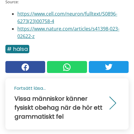
Source:
https://www.cell.com/neuron/fulltext/S0896-
6273(23)00758-4
https://www.nature.com/articles/s41398-023-
02622-z
# hälsa
Fortsätt läsa...
Vissa människor känner
fysiskt obehag när de hör ett
grammatiskt fel