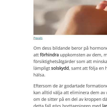
Pexels
Om dess bildande beror på hormonella
att
förhindra
uppkomsten av dem, men 
försiktighetsåtgärder som att minska
lämpligt
solskydd
, samt att följa e
hälsa.
Eftersom de är godartade formatione
kan alltid välja att eliminera dem av
om de sitter på en del av kroppen dä
detta fall görs borttagningen med
la