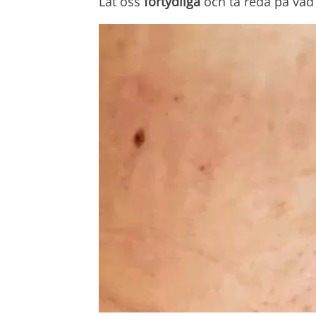
Låt oss
förtydliga
och ta reda på vad 