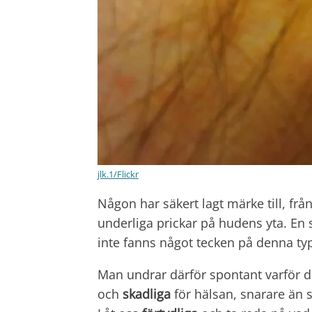
jlk.1/Flickr
Någon har säkert lagt märke till, frå
underliga prickar på hudens yta. En
inte fanns något tecken på denna typ
Man undrar därför spontant varför 
och
skadliga
för hälsan, snarare än