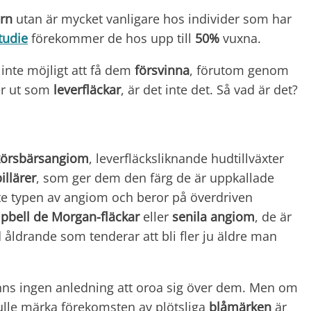
rn
utan är mycket vanligare hos individer som har
tudie
förekommer de hos upp till
50%
vuxna.
 inte möjligt att få dem
försvinna
, förutom genom
er ut som
leverfläckar
, är det inte det. Så vad är det?
körsbärsangiom
, leverfläcksliknande hudtillväxter
illärer
, som ger dem den färg de är uppkallade
ste typen av angiom och beror på överdriven
bell de Morgan-fläckar
eller
senila angiom
, de är
ldrande som tenderar att bli fler ju äldre man
 finns ingen anledning att oroa sig över dem. Men om
kulle märka förekomsten av plötsliga
blåmärken
är