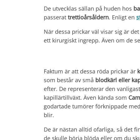
De utvecklas sällan på huden hos
ba
passerat
trettioårsåldern
. Enligt en
s
När dessa prickar väl visar sig är det
ett kirurgiskt ingrepp. Även om de s
Faktum är att dessa röda prickar är
som består av små
blodkärl eller kap
efter. De representerar den vanliga
kapillärtillväxt. Även kända som
Camp
godartade tumörer förknippade med å
blir.
De är nästan alltid ofarliga, så det
de skulle börja blöda eller om du s