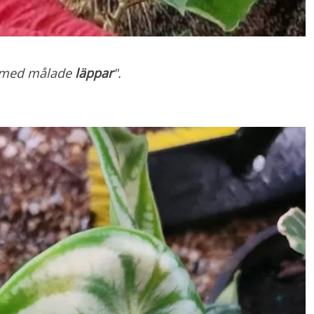
tt med målade
läppar
".