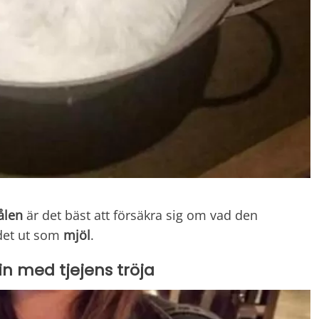
ålen
är det bäst att försäkra sig om vad den
 det ut som
mjöl
.
 in med tjejens tröja