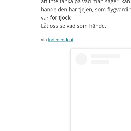
att inte tänka på vad man säger, ka
hände den här tjejen, som flygvärdi
var
för tjock
.
Låt oss se vad som hände.
via
Independent