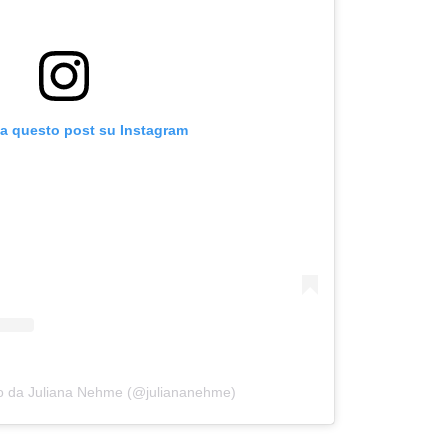
za questo post su Instagram
so da Juliana Nehme (@juliananehme)