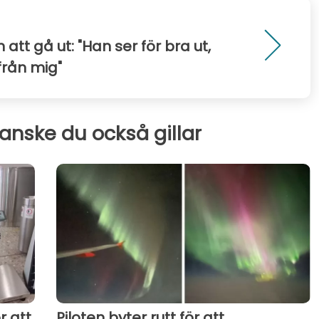
att gå ut: "Han ser för bra ut,
rån mig"
kanske du också gillar
r att
Piloten byter rutt för att