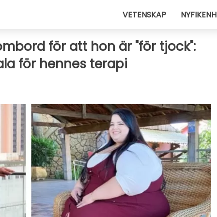
VETENSKAP
NYFIKENH
mbord för att hon är "för tjock":
ala för hennes terapi