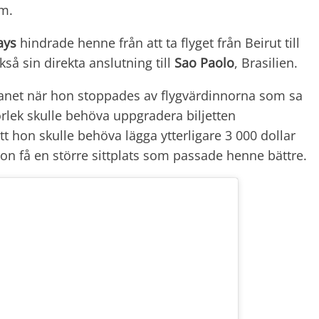
m.
ays
hindrade henne från att ta flyget från Beirut till
å sin direkta anslutning till
Sao Paolo
, Brasilien.
lanet när hon stoppades av flygvärdinnorna som sa
orlek skulle behöva uppgradera biljetten
att hon skulle behöva lägga ytterligare 3 000 dollar
e hon få en större sittplats som passade henne bättre.