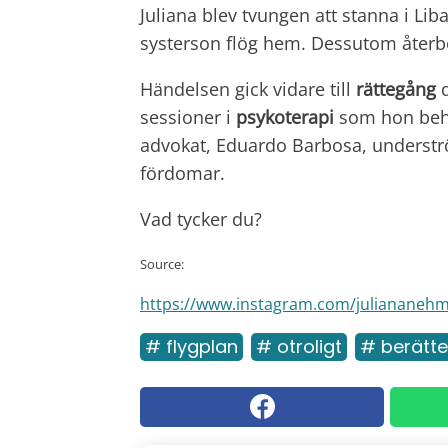
Juliana blev tvungen att stanna i 
systerson flög hem. Dessutom återbet
Händelsen gick vidare till
rättegång
d
sessioner i
psykoterapi
som hon behö
advokat, Eduardo Barbosa, underströ
fördomar.
Vad tycker du?
Source:
https://www.instagram.com/juliananeh
# flygplan
# otroligt
# berätte