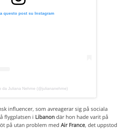
za questo post su Instagram
so da Juliana Nehme (@juliananehme)
nsk influencer, som avreagerar sig på sociala
 flygplatsen i
Libanon
där hon hade varit på
flöt på utan problem med
Air France
, det uppstod