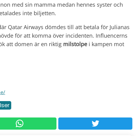
Libanon med sin mamma medan hennes syster och
alades inte biljetten.
är Qatar Airways dömdes till att betala för Julianas
vde för att komma över incidenten. Influencerns
k att domen är en riktig
milstolpe
i kampen mot
me/
lser