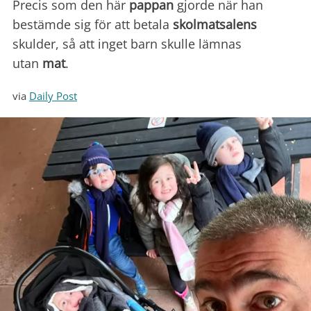
Precis som den här
pappan
gjorde när han
bestämde sig för att betala
skolmatsalens
skulder, så att inget barn skulle lämnas
utan
mat
.
via
Daily Post