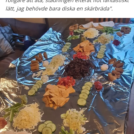
roligare att äta, städningen efteråt flöt fantastiskt
lätt, jag behövde bara diska en skärbräda".