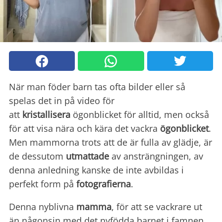
När man föder barn tas ofta bilder eller så
spelas det in på video för
att
kristallisera
ögonblicket för alltid, men också
för att visa nära och kära det vackra
ögonblicket
.
Men mammorna trots att de är fulla av glädje, är
de dessutom
utmattade
av ansträngningen, av
denna anledning kanske de inte avbildas i
perfekt form på
fotografierna
.
Denna nyblivna
mamma
, för att se vackrare ut
än någonsin med det nyfödda barnet i famnen,