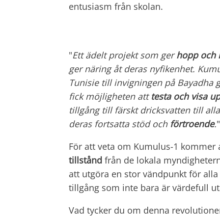
entusiasm från skolan.
"
Ett ädelt projekt som ger
hopp och i
ger näring åt deras nyfikenhet. Kum
Tunisie till invigningen på Bayadha 
fick möjligheten att
testa och visa u
tillgång till färskt dricksvatten till
deras fortsatta stöd och
förtroende
.
"
För att veta om Kumulus-1 kommer at
tillstånd
från de lokala myndigheterna
att utgöra en stor vändpunkt för all
tillgång som inte bara är värdefull 
Vad tycker du om denna revolution