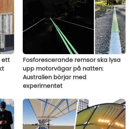
 ett
Fosforescerande remsor ska lysa
kt
upp motorvägar på natten:
Australien börjar med
experimentet