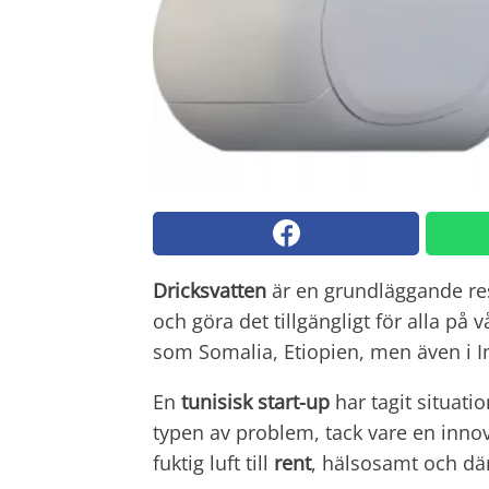
Dricksvatten
är en grundläggande resu
och göra det tillgängligt för alla på v
som Somalia, Etiopien, men även i I
En
tunisisk start-up
har tagit situati
typen av problem, tack vare en inn
fuktig luft till
rent
, hälsosamt och dä