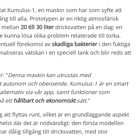
lat Kumulus-1, en maskin som har som syfte att
g till alla. Prototypen är en riktig atmosfärisk
a mellan
20 till 30 liter
dricksvatten på en dag: en
 kunna lösa olika problem relaterade till torka.
entuell förekomst av
skadliga bakterier
i den fuktiga
analiseras vätskan i en speciell tank och blir redo att
r: "
Denna maskin kan utrustas med
helt autonom och oberoende. Kumulus-1 är en smart
lternativ via vår app, samt funktioner som
på ett
hållbart och ekonomiskt
sätt.
"
att flyttas runt, vilket är en grundläggande aspekt
 helst där det är nödvändigt: den första modellen
r dålig tillgång till dricksvatten, med stor