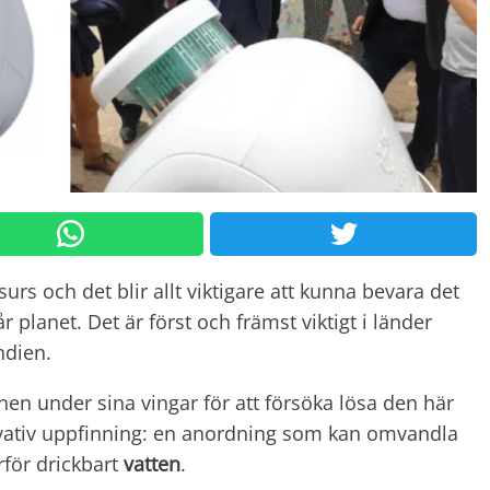
rs och det blir allt viktigare att kunna bevara det
år planet. Det är först och främst viktigt i länder
ndien.
onen under sina vingar för att försöka lösa den här
ovativ uppfinning: en anordning som kan omvandla
rför drickbart
vatten
.