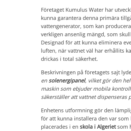
Företaget Kumulus Water har utveck
kunna garantera denna primära tillgån
vattengenerator, som kan producer
verkligen ansenlig mängd, som skulle
Designad för att kunna eliminera ev
luften, när vattnet väl har erhållits k
drickas i total säkerhet.
Beskrivningen på företagets sajt lyde
en
solenergipanel
, vilket gör den 
maskin som ebjuder mobila kontrolla
säkerställer att vattnet dispenseras 
Enhetens utformning gör den lämplig 
för att kunna installera den var som
placerades i en
skola i Algeriet
som ha