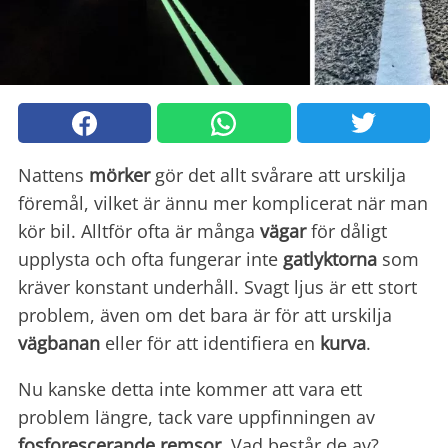
Nattens
mörker
gör det allt svårare att urskilja
föremål, vilket är ännu mer komplicerat när man
kör bil. Alltför ofta är många
vägar
för dåligt
upplysta och ofta fungerar inte
gatlyktorna
som
kräver konstant underhåll. Svagt ljus är ett stort
problem, även om det bara är för att urskilja
vägbanan
eller för att identifiera en
kurva
.
Nu kanske detta inte kommer att vara ett
problem längre, tack vare uppfinningen av
fosforescerande remsor
. Vad består de av?