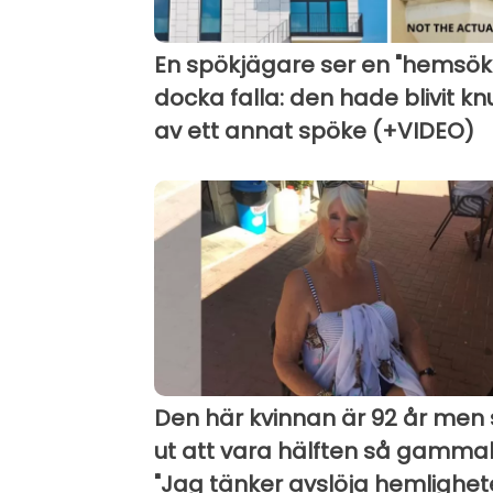
En spökjägare ser en "hemsök
docka falla: den hade blivit kn
av ett annat spöke (+VIDEO)
Den här kvinnan är 92 år men 
ut att vara hälften så gammal
"Jag tänker avslöja hemlighe