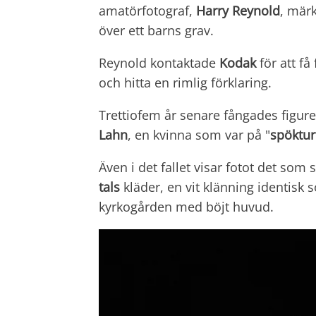
amatörfotograf,
Harry Reynold
, mär
över ett barns grav.
Reynold kontaktade
Kodak
för att få
och hitta en rimlig förklaring.
Trettiofem år senare fångades figur
Lahn
, en kvinna som var på "
spöktur
Även i det fallet visar fotot det som
tals
kläder, en vit klänning identis
kyrkogården med böjt huvud.