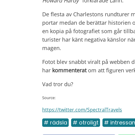
Howard Hardy"
förklarade Lahn.
De flesta av Charlestons rundturer
portar medan de berättar historien 
en kopia på fotografiet som går tillb
turister har känt negativa känslor när
magen.
Fotot blev snabbt viralt på webben
har
kommenterat
om att figuren verk
Vad tror du?
Source:
https://twitter.com/SpectralTravels
# rädsla
# otroligt
# intressa