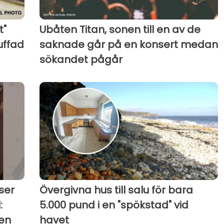
t"
Ubåten Titan, sonen till en av de
uffad
saknade går på en konsert medan
sökandet pågår
ser
Övergivna hus till salu för bara
:
5.000 pund i en "spökstad" vid
ten
havet