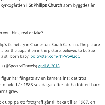
 kyrkogården i
St Philips Church
som byggdes år
 you think, real or fake?
lip’s Cemetery in Charleston, South Carolina. The picture
 after the apparition in the picture, believed to be Sue
 a stillborn baby.
pic.twitter.com/rhkW5Al2oC
ls (@SpectralTravels)
April 8, 2018
figur har fångats av en kameralins: det tros
om avled år 1888 sex dagar efter att ha fött ett barn.
arns grav.
pp på ett fotografi går tillbaka till år 1987, en