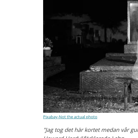
Pixabay-Not the actual photo
"Jag tog det här kortet medan vår 