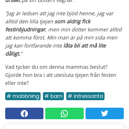
ursäkt
på sin dotters vägnar.
”Jag är ledsen att jag inte bjöd henne, jag var
alltid den lilla tjejen
som aldrig fick
festinbjudningar
, men min dotter kommer alltid
att komma först. Min man är på min sida men
jag kan fortfarande inte
låta bli att må lite
dåligt.
"
Vad tycker du om denna mammas beslut?
Gjorde hon bra i att utesluta tjejen från festen
eller inte?
# mobbning
# barn
# intressanta