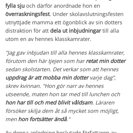
fylla sju
och därför anordnade hon en
överraskningsfest
. Under skolavslutningsfesten
utnyttjade mamma ett ögonblick av sin dotters
distraktion för att
dela ut inbjudningar
till alla
utom en av hennes klasskamrater.
"Jag gav inbjudan till alla hennes klasskamrater,
förutom den här tjejen som har
retat min dotter
sedan skolstarten. Det verkar som att hennes
uppdrag är att mobba min dotter
varje dag”,
skrev kvinnan. "Hon gör narr av hennes
utseende, maten hon tar med till lunchen och
hon har till och med blivit våldsam
. Läraren
försöker skilja dem åt så mycket som möjligt,
men
hon fortsätter ändå
."
Av denna anledning beslutade författaren av