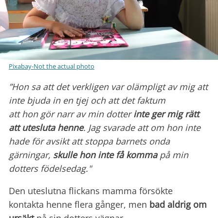
Pixabay-Not the actual photo
”Hon sa att det verkligen var olämpligt av mig att
inte bjuda in en tjej och att det faktum
att hon gör narr av min dotter
inte ger mig rätt
att utesluta henne
. Jag svarade att om hon inte
hade för avsikt att stoppa barnets onda
gärningar,
skulle hon inte få komma
på min
dotters födelsedag."
Den uteslutna flickans mamma försökte
kontakta henne flera gånger, men
bad aldrig om