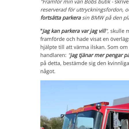
"Framför min vän Bobs butik -
skriv
reserverad för uttryckningsfordon, o
fortsätta parkera
sin BMW på den pla
"
Jag kan parkera var jag vill
"
, skulle
framförde och hade visat en överläg
hjälpte till att värma ilskan. Som om de
handlaren:
"
jag tjänar mer pengar p
på detta, bestämde sig den kvinnliga
något.