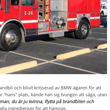
randbil och blivit kritiserad av BMW-ägaren för att
r "hans" plats, kände han sig tvungen att säga, utan
an, du är ju kvinna, flytta på brandbilen och
alla ingredienser för att hämnas.