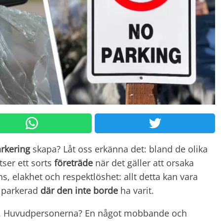
arkering
skapa? Låt oss erkänna det: bland de olika
atser ett sorts
företräde
när det gäller att orsaka
s, elakhet och respektlöshet: allt detta kan vara
parkerad
där den inte borde
ha varit.
et. Huvudpersonerna? En något mobbande och