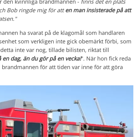
er den kvinnliga brandmannen -
finns det en plats
ch Bob ringde mig för att
en man insisterade på att
tsen."
 mannen ha svarat på de klagomål som handlaren
senhet som verkligen inte gick obemärkt förbi, som
tta inte var nog, tillade bilisten, riktat till
å en dag, än du gör på en vecka!
". När hon fick reda
 brandmannen för att tiden var inne för att göra