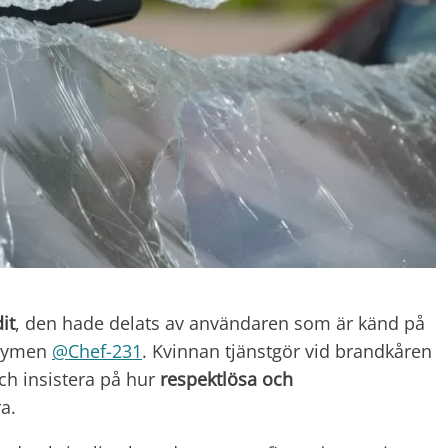
it
, den hade delats av användaren som är känd på
onymen
@Chef-231
. Kvinnan tjänstgör vid brandkåren
ch insistera på hur
respektlösa och
a.