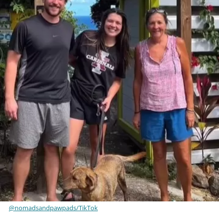
@nomadsandpawpads/TikTok