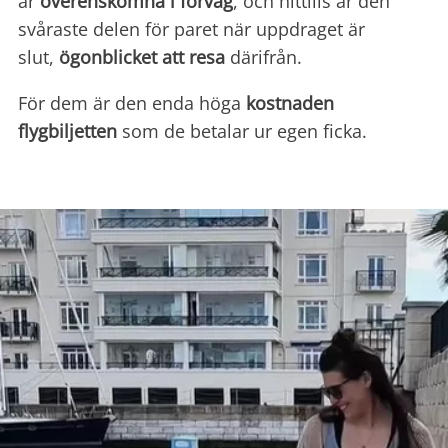
är
överenskomna i förväg
, och hittills är den
svåraste delen för paret när uppdraget är
slut,
ögonblicket att resa
därifrån.
För dem är den enda höga
kostnaden
flygbiljetten
som de betalar ur egen ficka.