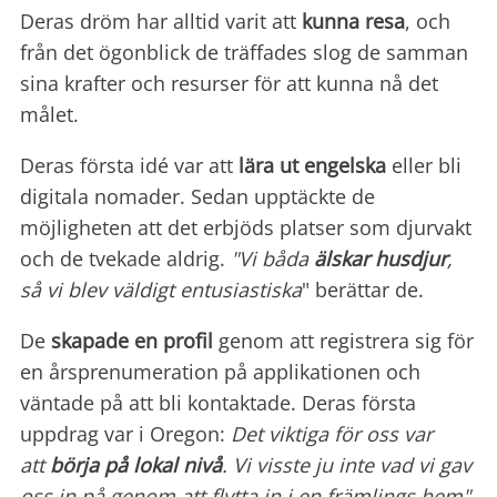
Deras dröm har alltid varit att
kunna resa
, och
från det ögonblick de träffades slog de samman
sina krafter och resurser för att kunna nå det
målet.
Deras första idé var att
lära ut engelska
eller bli
digitala nomader. Sedan upptäckte de
möjligheten att det erbjöds platser som djurvakt
och de tvekade aldrig.
"Vi båda
älskar husdjur
,
så vi blev väldigt entusiastiska
" berättar de.
De
skapade en profil
genom att registrera sig för
en årsprenumeration på applikationen och
väntade på att bli kontaktade. Deras första
uppdrag var i Oregon:
Det viktiga för oss var
att
börja på lokal nivå
. Vi visste ju inte vad vi gav
oss in på genom att flytta in i en främlings hem"