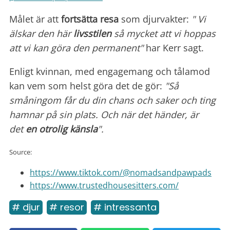
Målet är att
fortsätta resa
som djurvakter:
" Vi
älskar den här
livsstilen
så mycket att vi hoppas
att vi kan göra den permanent"
har Kerr sagt.
Enligt kvinnan, med engagemang och tålamod
kan vem som helst göra det de gör:
"Så
småningom får du din chans och saker och ting
hamnar på sin plats. Och när det händer, är
det
en otrolig känsla
".
Source:
https://www.tiktok.com/@nomadsandpawpads
https://www.trustedhousesitters.com/
# djur
# resor
# intressanta