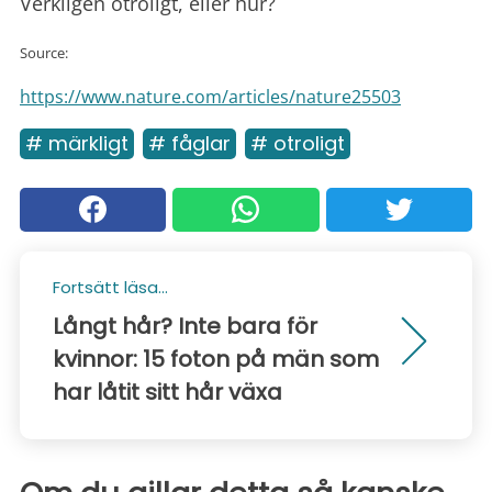
Verkligen otroligt, eller hur?
Source:
https://www.nature.com/articles/nature25503
# märkligt
# fåglar
# otroligt
Fortsätt läsa...
Långt hår? Inte bara för
kvinnor: 15 foton på män som
har låtit sitt hår växa