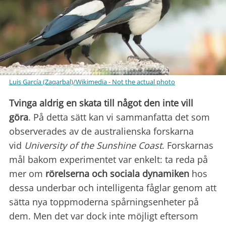
Luis García (Zaqarbal)/Wikimedia - Not the actual photo
Tvinga aldrig en skata till något den inte vill
göra
. På detta sätt kan vi sammanfatta det som
observerades av de australienska forskarna
vid
University of the Sunshine Coast
. Forskarnas
mål bakom experimentet var enkelt: ta reda på
mer om
rörelserna och sociala dynamiken
hos
dessa underbar och intelligenta fåglar genom att
sätta nya toppmoderna spårningsenheter på
dem. Men det var dock inte möjligt eftersom