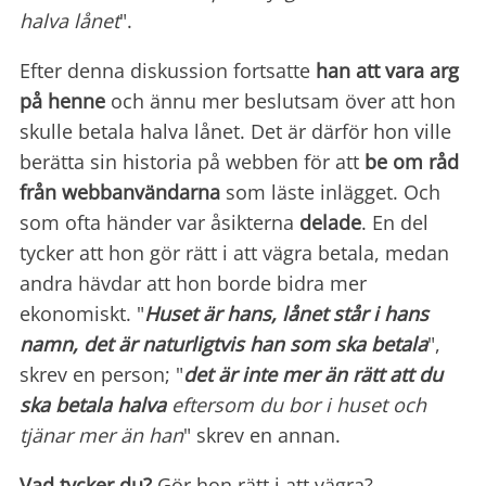
halva lånet
".
Efter denna diskussion fortsatte
han att vara arg
på henne
och ännu mer beslutsam över att hon
skulle betala halva lånet. Det är därför hon ville
berätta sin historia på webben för att
be om råd
från webbanvändarna
som läste inlägget. Och
som ofta händer var åsikterna
delade
. En del
tycker att hon gör rätt i att vägra betala, medan
andra hävdar att hon borde bidra mer
ekonomiskt. "
Huset är hans, lånet står i hans
namn, det är naturligtvis han som ska betala
",
skrev en person; "
det är inte mer än rätt att du
ska betala halva
eftersom du bor i huset och
tjänar
mer än han
" skrev en annan.
Vad tycker du?
Gör hon rätt i att vägra?