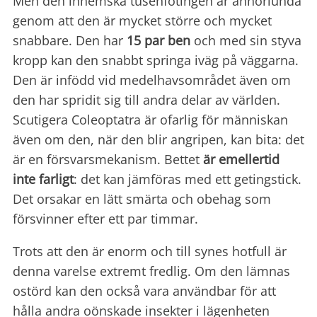
Men den inhemska tusenfotingen är annorlunda
genom att den är mycket större och mycket
snabbare. Den har
15 par ben
och med sin styva
kropp kan den snabbt springa iväg på väggarna.
Den är infödd vid medelhavsområdet även om
den har spridit sig till andra delar av världen.
Scutigera Coleoptatra är ofarlig för människan
även om den, när den blir angripen, kan bita: det
är en försvarsmekanism. Bettet
är emellertid
inte farligt
: det kan jämföras med ett getingstick.
Det orsakar en lätt smärta och obehag som
försvinner efter ett par timmar.
Trots att den är enorm och till synes hotfull är
denna varelse extremt fredlig. Om den lämnas
ostörd kan den också vara användbar för att
hålla andra oönskade insekter i lägenheten