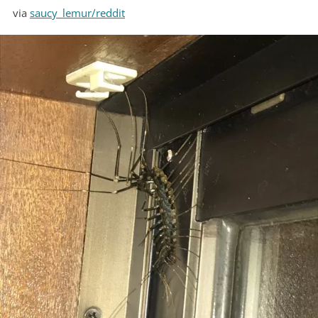
via
saucy_lemur/reddit