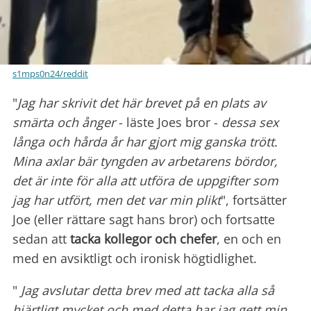
s1mps0n24/reddit
"
Jag har skrivit det här brevet på en plats av
smärta och ånger
- läste Joes bror -
dessa sex
långa och hårda år har gjort mig ganska trött.
Mina axlar bär tyngden av arbetarens bördor,
det är inte för alla att utföra de uppgifter som
jag har utfört, men det var min plikt
", fortsätter
Joe (eller rättare sagt hans bror) och fortsatte
sedan att
tacka kollegor och chefer
, en och en
med en avsiktligt och ironisk högtidlighet.
"
Jag avslutar detta brev med att tacka alla så
hjärtligt mycket och med detta har jag gett min