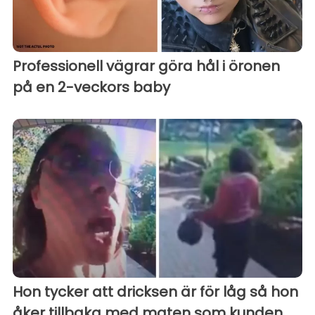
Professionell vägrar göra hål i öronen
på en 2-veckors baby
Hon tycker att dricksen är för låg så hon
åker tillbaka med maten som kunden