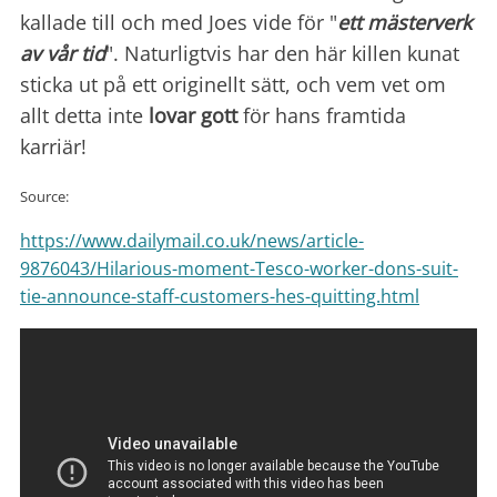
kallade till och med Joes vide för "
ett mästerverk
av vår tid
". Naturligtvis har den här killen kunat
sticka ut på ett originellt sätt, och vem vet om
allt detta inte
lovar gott
för hans framtida
karriär!
Source:
https://www.dailymail.co.uk/news/article-
9876043/Hilarious-moment-Tesco-worker-dons-suit-
tie-announce-staff-customers-hes-quitting.html