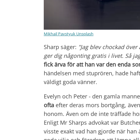
Mikhail Pavstyuk Unsplash
Sharp säger:
"Jag blev chockad över a
ger dig någonting gratis i livet. Så jag
fick ärva för att han var den enda s
händelsen med stuprören, hade haft 
väldigt goda vänner.
Evelyn och Peter - den gamla manne
ofta
efter deras mors bortgång, äve
honom. Även om de inte träffade h
Enligt Mr Sharps advokat var Butch
visste exakt vad han gjorde när han
goda vilja och föredrog att lämna all