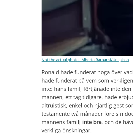
Not the actual photo - Alberto Barbarisi/Unsplash
Ronald hade funderat noga över vad
hade funderat på vem som verkligen
inte: hans familj förtjänade inte 
mannen, ett tag tidigare, hade erbjud
altruistisk, enkel och hjärtlig gest 
testamente två månader före sin död
mannens familj
inte bra
, och de häv
verkliga önskningar.