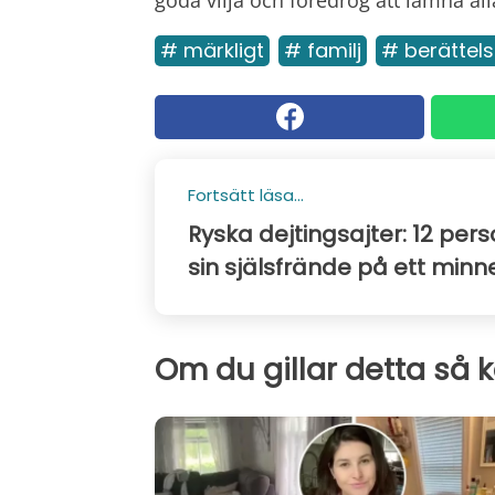
# märkligt
# familj
# berättels
Fortsätt läsa...
Ryska dejtingsajter: 12 pers
sin själsfrände på ett minn
Om du gillar detta så 