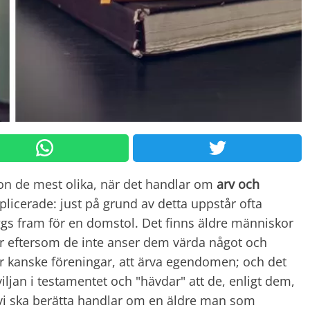
ion de mest olika, när det handlar om
arv och
licerade: just på grund av detta uppstår ofta
läggs fram för en domstol. Det finns äldre människor
ngar eftersom de inte anser dem värda något och
ler kanske föreningar, att ärva egendomen; och det
viljan i testamentet och "hävdar" att de, enligt dem,
n vi ska berätta handlar om en äldre man som