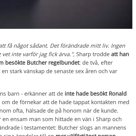
tt få något sådant. Det förändrade mitt liv. Ingen
 vet inte varför jag fick ärva.",
Sharp trodde
att han
om besökte
Butcher regelbundet
: de två, efter
en stark vänskap de senaste sex åren och var
ns barn - erkänner att de
inte hade besökt Ronald
n om de förnekar att de hade tappat kontakten med
onom ofta, hälsade de på honom när de kunde.
er en ensam man som hittade en vän i Sharp och
 ändrade i testamentet: Butcher slogs an mannens
a sina ägodelar till en
mer välförtjänst person
.