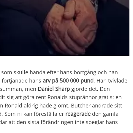
 som skulle hända efter hans bortgång och han
 förtjänade hans
arv på 500 000 pund
. Han tvivlade
den summan, men
Daniel Sharp
gjorde det. Den
it sig att göra rent Ronalds stuprännor gratis: en
som Ronald aldrig hade glömt. Butcher ändrade sitt
. Som ni kan föreställa er
reagerade
den gamla
dar att den sista förändringen inte speglar hans