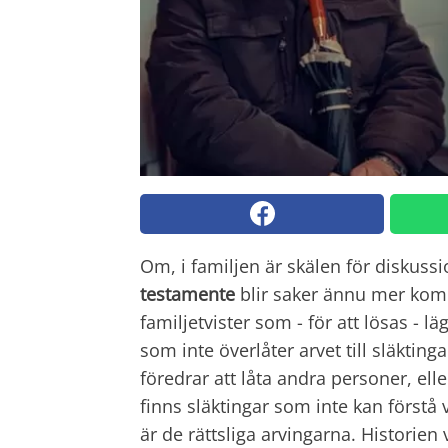
Om, i familjen är skälen för diskuss
testamente
blir saker ännu mer komp
familjetvister som - för att lösas - 
som inte överlåter arvet till släkti
föredrar att låta andra personer, el
finns släktingar som inte kan förstå 
är de rättsliga arvingarna. Historie