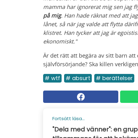
mamma har ignorerat mig sen jag fly
på mig
. Han hade räknat med att ja
lånet, så när jag valde att flytta däri
klistret. Han tycker att jag är egois
ekonomiskt."
Är det rätt att begära av sitt barn at
självförsörjande? Ska killen verklige
# wtf
# absurt
# berättelser
Fortsätt läsa...
"Dela med vänner": en grupp