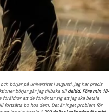
och börjar på universitet i augusti. Jag har precis
ioner börjar går jag tillbaka till
deltid
. Före min 18-
föräldrar att de förväntar sig att jag ska betala
ll fortsätta bo hos dem. Det är inget problem för
g att jag ska betala
1.300 dollar i månaden för mitt