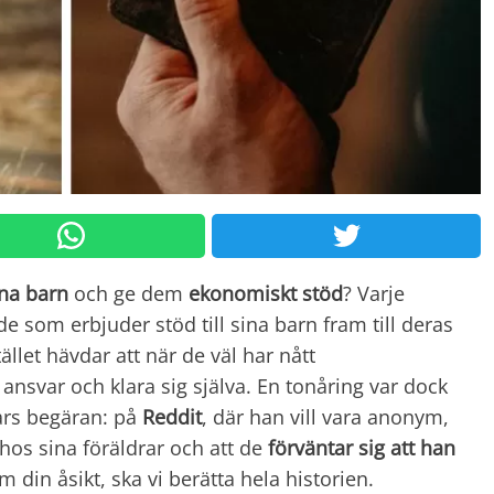
ina barn
och ge dem
ekonomiskt stöd
? Varje
 de som erbjuder stöd till sina barn fram till deras
ället hävdar att när de väl har nått
nsvar och klara sig själva. En tonåring var dock
rars begäran: på
Reddit
, där han vill vara anonym,
 hos sina föräldrar och att de
förväntar sig att han
om din åsikt, ska vi berätta hela historien.