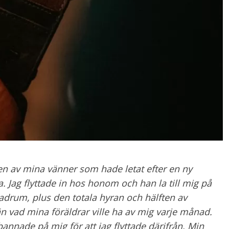
en av mina vänner som hade letat efter en ny
 Jag flyttade in hos honom och han la till mig på
adrum, plus den totala hyran och hälften av
n vad mina föräldrar ville ha av mig varje månad.
annade på mig för att jag flyttade därifrån. Min