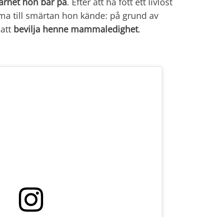
arnet hon bar på
. Efter att ha fött ett livlöst
uma till smärtan hon kände: på grund av
att
bevilja henne mammaledighet
.