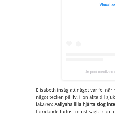
Visualiz
Un post condiviso
Elisabeth insåg att något var fel när 
något tecken på liv. Hon åkte till sj
läkaren:
Aaliyahs lilla hjärta slog int
förödande förlust minst sagt: inom 