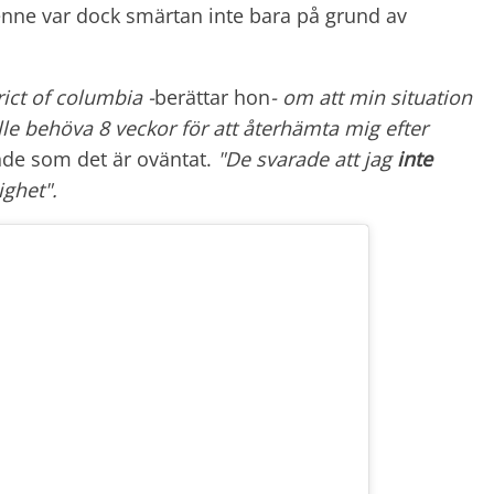
r henne var dock smärtan inte bara på grund av
rict of columbia -
berättar hon
- om att min situation
lle behöva 8 veckor för att återhämta mig efter
nde som det är oväntat.
"De svarade att jag
inte
ghet".