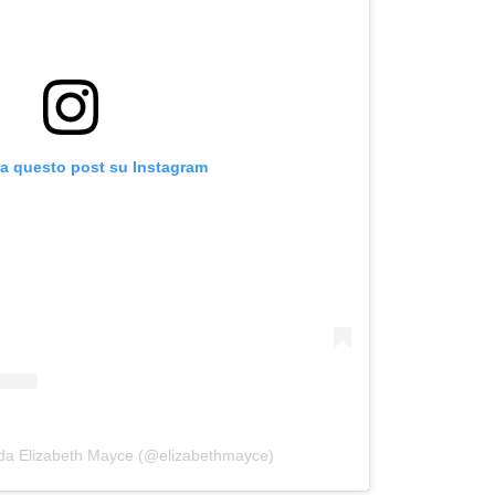
za questo post su Instagram
 da Elizabeth Mayce (@elizabethmayce)