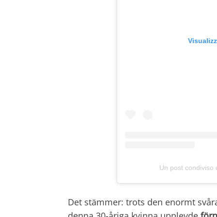
Visualiz
Un post condiviso
Det stämmer: trots den enormt svår
denna 30-åriga kvinna upplevde
för