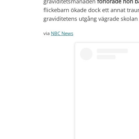
graviditetsmånaden
förlorade hon b
flickebarn ökade dock ett annat tra
graviditetens utgång vägrade skolan 
via
NBC News