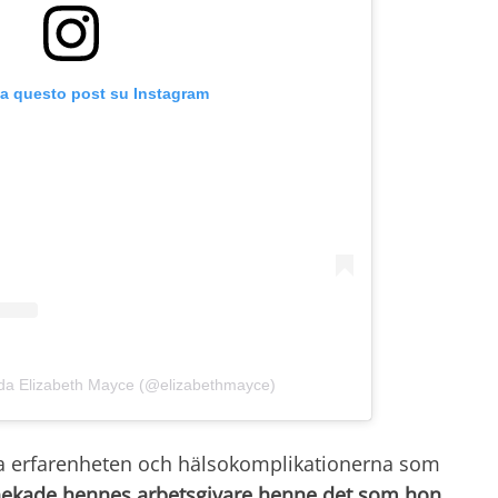
za questo post su Instagram
 da Elizabeth Mayce (@elizabethmayce)
a erfarenheten och hälsokomplikationerna som
nekade hennes arbetsgivare henne
det som hon