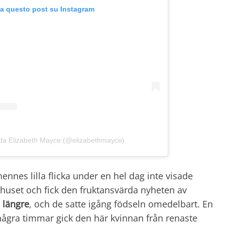
za questo post su Instagram
 da Elizabeth Mayce (@elizabethmayce)
hennes lilla flicka under en hel dag inte visade
ukhuset och fick den fruktansvärda nyheten av
e längre
, och de satte igång födseln omedelbart. En
några timmar gick den här kvinnan från renaste