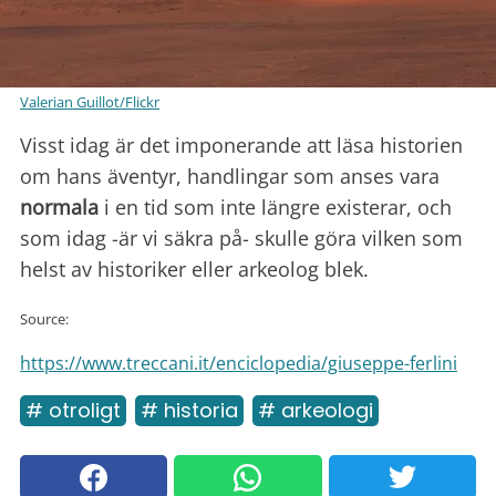
Valerian Guillot/Flickr
Visst idag är det imponerande att läsa historien
om hans äventyr, handlingar som anses vara
normala
i en tid som inte längre existerar, och
som idag -är vi säkra på- skulle göra vilken som
helst av historiker eller arkeolog blek.
Source:
https://www.treccani.it/enciclopedia/giuseppe-ferlini
# otroligt
# historia
# arkeologi