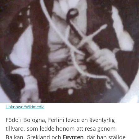
Unknown/Wikimedia
Född i Bologna, Ferlini levde en äventyrlig
tillvaro, som ledde honom att resa genom
Balkan, Grekland och
Egypten
, där han ställde