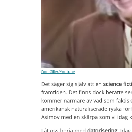
Don Giller/Youtube
Det säger sig själv att en
science fict
framtiden. Det finns dock berättelse
kommer närmare av vad som faktisk
amerikansk naturaliserade ryska förf
Asimov med en skärpa som vi idag k
Låt oss börja med
datorisering
. Idag