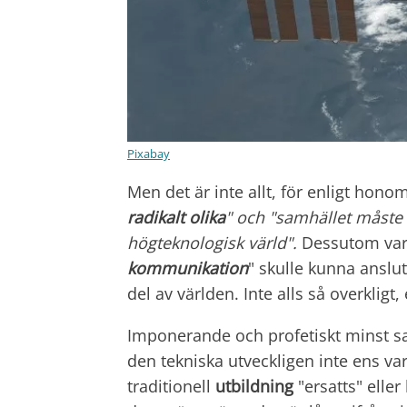
Pixabay
Men det är inte allt, för enligt ho
radikalt olika
" och "samhället måste 
högteknologisk värld".
Dessutom var f
kommunikation
" skulle kunna anslu
del av världen. Inte alls så overkligt, 
Imponerande och profetiskt minst sa
den tekniska utveckligen inte ens va
traditionell
utbildning
"ersatts" eller