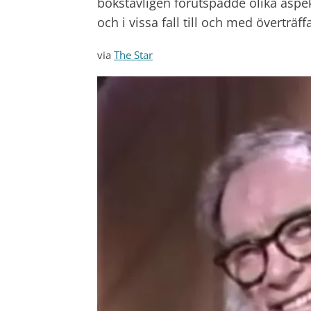
bokstavligen förutspådde olika aspe
och i vissa fall till och med överträf
via
The Star