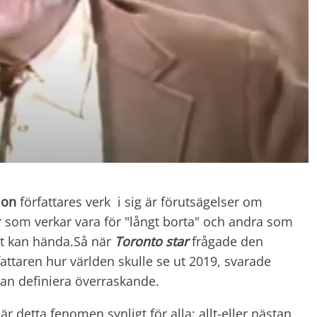
ion
författares verk i sig är förutsägelser om
r som verkar vara för "långt borta" och andra som
t kan hända.Så när
Toronto star
frågade den
attaren hur världen skulle se ut 2019, svarade
an definiera överraskande.
 är detta fenomen synligt för alla: allt-eller nästan