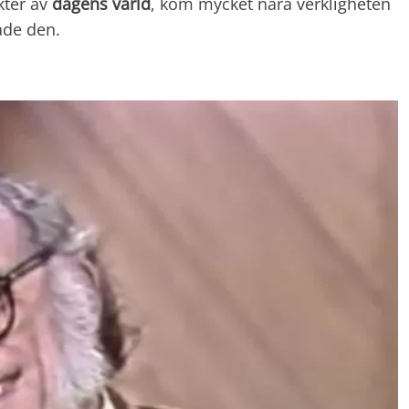
kter av
dagens värld
, kom mycket nära verkligheten
fade den.