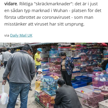
vidare
. Riktiga "skräckmarknader": det är i just
en sådan typ marknad i Wuhan - platsen för det
första utbrottet av coronaviruset - som man
misstänker att viruset har sitt ursprung.
via
Daily Mail UK