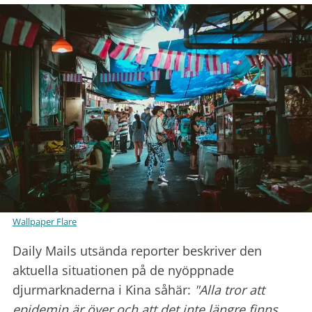
Wallpaper Flare
Daily Mails utsända reporter beskriver den
aktuella situationen på de nyöppnade
djurmarknaderna i Kina såhär:
"Alla tror att
epidemin är över och att det inte längre finns