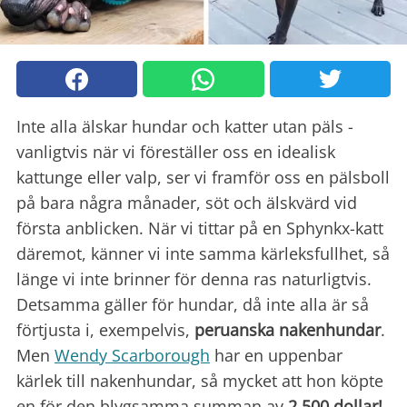
Inte alla älskar hundar och katter utan päls -
vanligtvis när vi föreställer oss en idealisk
kattunge eller valp, ser vi framför oss en pälsboll
på bara några månader, söt och älskvärd vid
första anblicken. När vi tittar på en Sphynkx-katt
däremot, känner vi inte samma kärleksfullhet, så
länge vi inte brinner för denna ras naturligtvis.
Detsamma gäller för hundar, då inte alla är så
förtjusta i, exempelvis,
peruanska nakenhundar
.
Men
Wendy Scarborough
har en uppenbar
kärlek till nakenhundar, så mycket att hon köpte
en för den blygsamma summan av
2.500 dollar!