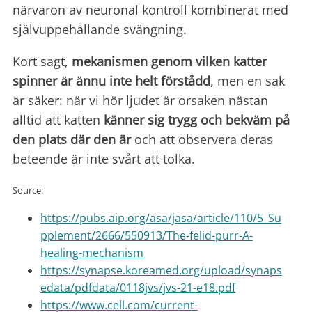
närvaron av neuronal kontroll kombinerat med
självuppehållande svängning.
Kort sagt,
mekanismen genom vilken katter
spinner är ännu inte helt förstådd
, men en sak
är säker: när vi hör ljudet är orsaken nästan
alltid att katten
känner sig trygg och bekväm på
den plats där den är
och att observera deras
beteende är inte svårt att tolka.
Source:
https://pubs.aip.org/asa/jasa/article/110/5_Su
pplement/2666/550913/The-felid-purr-A-
healing-mechanism
https://synapse.koreamed.org/upload/synaps
edata/pdfdata/0118jvs/jvs-21-e18.pdf
https://www.cell.com/current-