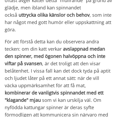
oftast avger katter detta "mullrande" på grund av
glädje, men ibland kan spinnandet
också
uttrycka olika känslor och behov
, som inte
har något med gott humör eller uppskattning att
göra.
För att förstå detta kan du observera andra
tecken: om din katt verkar
avslappnad medan
den spinner, med ögonen halvöppna och inte
viftar på svansen
, är det troligt att den visar
belåtenhet. I vissa fall kan det dock tyda på aptit
och ljudet låter på ett annat sätt: när de vill
väcka uppmärksamhet för att få mat,
kombinerar de vanligtvis spinnandet med ett
"klagande" mjau
som vi kan urskilja väl. Om
nyfödda kattungar spinner är deras syfte
förmodligen att kommunicera sin närvaro med