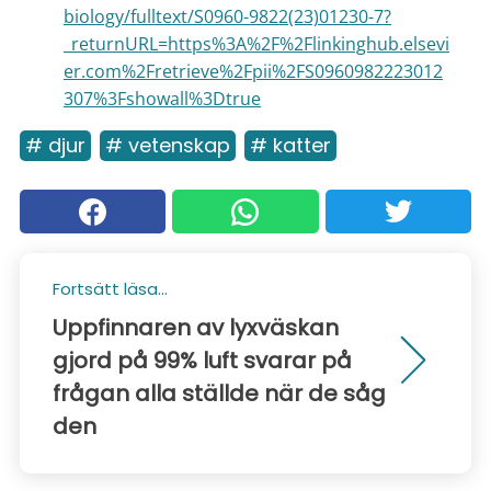
biology/fulltext/S0960-9822(23)01230-7?
_returnURL=https%3A%2F%2Flinkinghub.elsevi
er.com%2Fretrieve%2Fpii%2FS0960982223012
307%3Fshowall%3Dtrue
# djur
# vetenskap
# katter
Fortsätt läsa...
Uppfinnaren av lyxväskan
gjord på 99% luft svarar på
frågan alla ställde när de såg
den