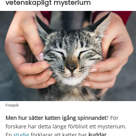
vetenskapligt mysterium
Freepik
Men hur sätter katten igång spinnandet
? För
forskare har detta länge förblivit ett mysterium.
En
studie
förklarar att katter har
kuddar