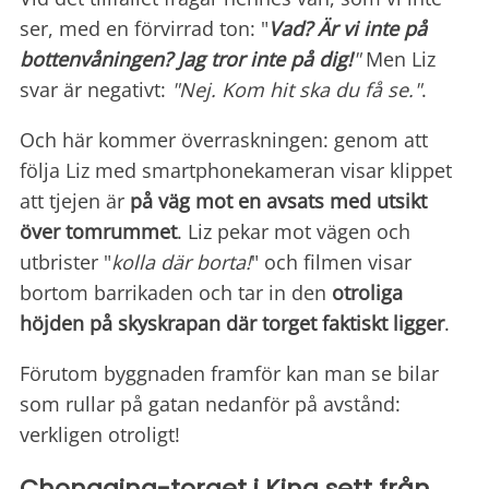
ser, med en förvirrad ton: "
Vad? Är vi inte på
bottenvåningen? Jag tror inte på dig!
"
Men Liz
svar är negativt:
"Nej. Kom hit ska du få se."
.
Och här kommer överraskningen: genom att
följa Liz med smartphonekameran visar klippet
att tjejen är
på väg mot en
avsats med utsikt
över tomrummet
. Liz pekar mot vägen och
utbrister "
kolla där borta!
" och filmen visar
bortom barrikaden och tar in den
otroliga
höjden på skyskrapan där torget faktiskt ligger
.
Förutom byggnaden framför kan man se bilar
som rullar på gatan nedanför på avstånd:
verkligen otroligt!
Chongqing-torget i Kina sett från