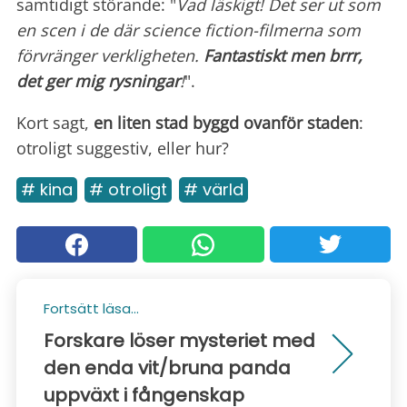
samtidigt störande: "
Vad läskigt! Det ser ut som
en scen i de där science fiction-filmerna som
förvränger verkligheten.
Fantastiskt men brrr,
det ger mig rysningar
!
".
Kort sagt,
en liten stad byggd ovanför staden
:
otroligt suggestiv, eller hur?
# kina
# otroligt
# värld
Fortsätt läsa...
Forskare löser mysteriet med
den enda vit/bruna panda
uppväxt i fångenskap