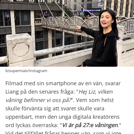
lizsupermais/Instagram
Filmad med sin smartphone av en vän, svarar
Liang på den senares fråga: "
Hej Liz, vilken
våning befinner vi oss på?
". Vem som helst
skulle förvänta sig att svaret skulle vara
uppenbart, men den unga digitala kreatörens
ord lyckas överraska: "
Vi är på 27:e våningen
."
Vid det tillfället frågar hennes vän, som vi inte