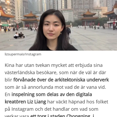
lizsupermais/Instagram
Kina har utan tvekan mycket att erbjuda sina
västerländska besökare, som när de väl är där
blir
förvånade över de arkitektoniska underverk
som är så annorlunda mot vad de är vana vid.
En
inspelning som delas av den digitala
kreatören Liz Liang
har väckt häpnad hos folket
på Instagram och det handlar om vad som
verkar vara
ett torg i
staden
Chongqing, i