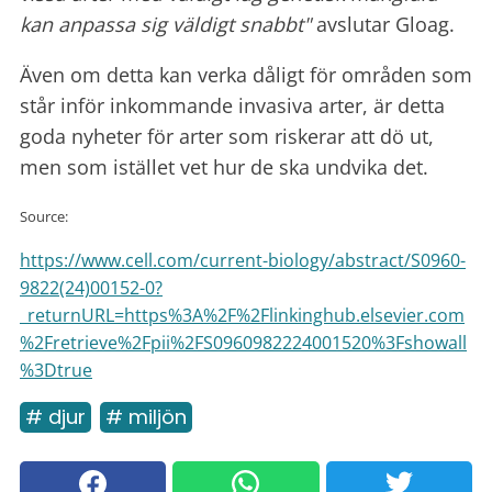
kan anpassa sig väldigt snabbt"
avslutar Gloag.
Även om detta kan verka dåligt för områden som
står inför inkommande invasiva arter, är detta
goda nyheter för arter som riskerar att dö ut,
men som istället vet hur de ska undvika det.
Source:
https://www.cell.com/current-biology/abstract/S0960-
9822(24)00152-0?
_returnURL=https%3A%2F%2Flinkinghub.elsevier.com
%2Fretrieve%2Fpii%2FS0960982224001520%3Fshowall
%3Dtrue
# djur
# miljön