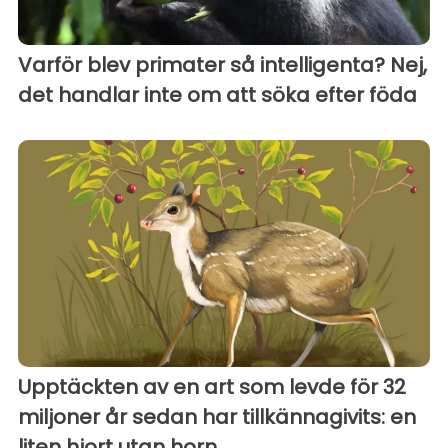
Varför blev primater så intelligenta? Nej,
det handlar inte om att söka efter föda
Upptäckten av en art som levde för 32
miljoner år sedan har tillkännagivits: en
liten hjort utan horn