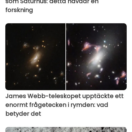
som Saturnus: detta hävdar en
forskning
James Webb-teleskopet upptäckte ett
enormt frågetecken i rymden: vad
betyder det