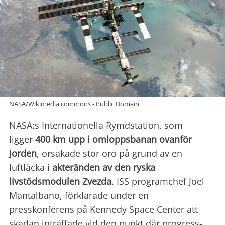
NASA/Wikimedia commons - Public Domain
NASA:s Internationella Rymdstation, som
ligger
400 km upp i omloppsbanan ovanför
Jorden
, orsakade stor oro på grund av en
luftläcka i
akteränden av den ryska
livstödsmodulen Zvezda
. ISS programchef Joel
Mantalbano, förklarade under en
presskonferens på Kennedy Space Center att
skadan inträffade vid den punkt där progress-