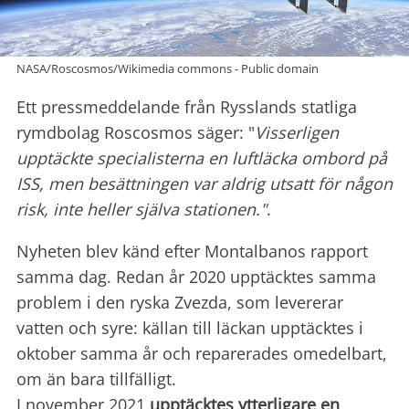
NASA/Roscosmos/Wikimedia commons - Public domain
Ett pressmeddelande från Rysslands statliga
rymdbolag Roscosmos säger: "
Visserligen
upptäckte specialisterna en luftläcka ombord på
ISS, men besättningen var aldrig utsatt för någon
risk, inte heller själva stationen."
.
Nyheten blev känd efter Montalbanos rapport
samma dag. Redan år 2020 upptäcktes samma
problem i den ryska Zvezda, som levererar
vatten och syre: källan till läckan upptäcktes i
oktober samma år och reparerades omedelbart,
om än bara tillfälligt.
I november 2021
upptäcktes ytterligare en