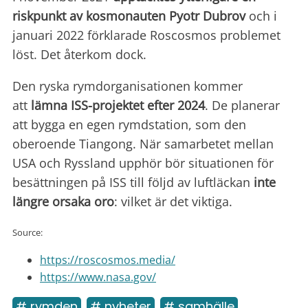
riskpunkt av kosmonauten Pyotr Dubrov
och i
januari 2022 förklarade Roscosmos problemet
löst. Det återkom dock.
Den ryska rymdorganisationen kommer
att
lämna ISS-projektet efter 2024
. De planerar
att bygga en egen rymdstation, som den
oberoende Tiangong. När samarbetet mellan
USA och Ryssland upphör bör situationen för
besättningen på ISS till följd av luftläckan
inte
längre orsaka oro
: vilket är det viktiga.
Source:
https://roscosmos.media/
https://www.nasa.gov/
# rymden
# nyheter
# samhälle