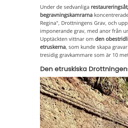
Under de sedvanliga
restaureringsåt
begravningskamrarna
koncentrerade
Regina", Drottningens Grav, och up
imponerande grav, med anor från un
Upptäckten vittnar om
den obestridl
etruskerna
, som kunde skapa gravar i
tresidig gravkammare som är 10 met
Den etruskiska Drottninge