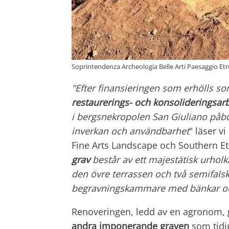
Soprintendenza Archeologia Belle Arti Paesaggio Et
"Efter finansieringen som erhölls s
restaurerings- och konsolideringsar
i bergsnekropolen San Giuliano påbörj
inverkan och användbarhet
" läser v
Fine Arts Landscape och Southern Etr
grav
består av ett majestätisk urhol
den övre terrassen och två semifalsk
begravningskammare med bänkar oc
Renoveringen, ledd av en agronom, gj
andra imponerande graven
som tidig