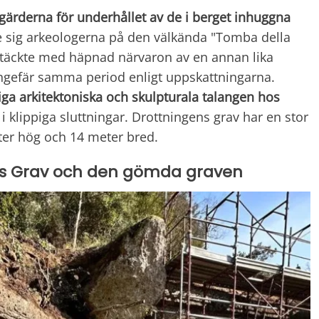
gärderna för underhållet av de i berget inhuggna
 sig arkeologerna på den välkända "Tomba della
ptäckte med häpnad närvaron av en annan lika
gefär samma period enligt uppskattningarna.
iga arkitektoniska och skulpturala talangen hos
 klippiga sluttningar. Drottningens grav har en stor
er hög och 14 meter bred.
ns Grav och den gömda graven