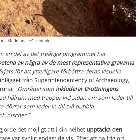
ruria Meridionale/Facebook
om en del av det treåriga programmet har
betena
av några av de mest representativa gravarna
ats för att ytterligare förbättra deras visuella
i inlägget från Superintendentency of Archaeology,
uria. "
Området som
inkluderar Drottningens
kad hålrum med trappor vid sidan om som leder till
a dörrar som leder in till två dubbla
h nischer."
orde det möjligt att i sin helhet
upptäcka den
are var synlig endast delvis. Efter att ha frigjort