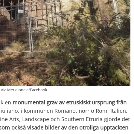
ruria Meridionale/Facebook
ök en
monumental grav av etruskiskt ursprung från
iuliano, i kommunen Romano, norr o Rom, Italien.
ine Arts, Landscape och Southern Etruria gjorde det
som också visade bilder av den otroliga
upptäckten
.