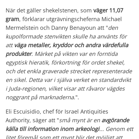
När det gäller shekelstenen, som
väger 11,07
gram
, förklarar utgrävningscheferna Michael
Mermelstein och Danny Benayoun att "
den
kupolformade stenvikten skulle ha använts för
att
väga metaller, kryddor och andra värdefulla
produkter
. Märket på vikten var en forntida
egyptisk hieratik, förkortning för ordet shekel,
och det enkla graverade strecket representerade
en sikel. Detta var i själva verket en standardvikt
i Juda-regionen, vilket visar att råvaror vägdes
noggrant på marknaderna
.".
Eli Escuisidio, chef för Israel Antiquities
Authority, säger att "
små mynt är en
avgörande
källa till information inom
arkeologi
... Genom ett
litet föremål som ett mynt blir det möjligt att