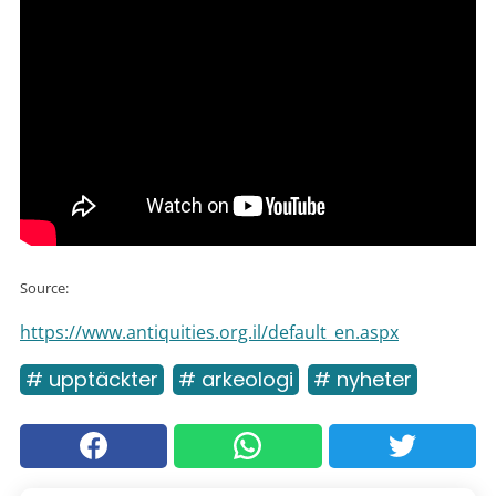
Source:
https://www.antiquities.org.il/default_en.aspx
# upptäckter
# arkeologi
# nyheter