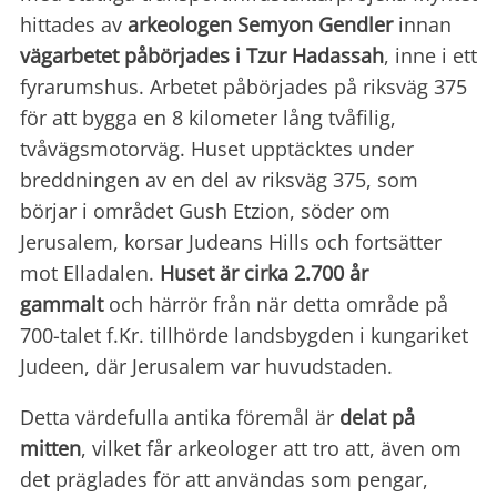
hittades av
arkeologen Semyon Gendler
innan
vägarbetet påbörjades i Tzur Hadassah
, inne i ett
fyrarumshus. Arbetet påbörjades på riksväg 375
för att bygga en 8 kilometer lång tvåfilig,
tvåvägsmotorväg. Huset upptäcktes under
breddningen av en del av riksväg 375, som
börjar i området Gush Etzion, söder om
Jerusalem, korsar Judeans Hills och fortsätter
mot Elladalen.
Huset är cirka 2.700 år
gammalt
och härrör från när detta område på
700-talet f.Kr. tillhörde landsbygden i kungariket
Judeen, där Jerusalem var huvudstaden.
Detta värdefulla antika föremål är
delat på
mitten
, vilket får arkeologer att tro att, även om
det präglades för att användas som pengar,