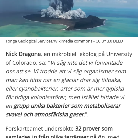
Tonga Geological Services/Wikimedia commons - CC BY 3.0 DEED
Nick Dragone
, en mikrobiell ekolog på University
of Colorado, sa: "
Vi såg inte det vi förväntade
oss att se. Vi trodde att vi såg organismer som
man kan hitta när en glaciär drar sig tillbaka,
eller cyanobakterier, arter som är mer typiska
för tidiga kolonisatörer, men istället hittade vi
en
grupp unika bakterier som metaboliserar
svavel och atmosfäriska gaser
.
".
Forskarteamet undersökte
32 prover som
samlades in från olika terränger på ön
, med