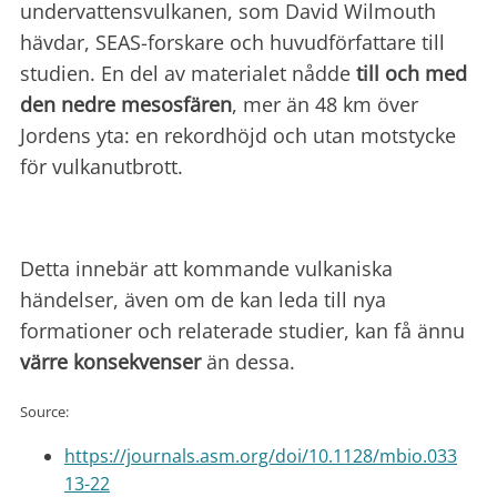
undervattensvulkanen, som David Wilmouth
hävdar, SEAS-forskare och huvudförfattare till
studien. En del av materialet nådde
till och med
den nedre mesosfären
, mer än 48 km över
Jordens yta: en rekordhöjd och utan motstycke
för vulkanutbrott.
Detta innebär att kommande vulkaniska
händelser, även om de kan leda till nya
formationer och relaterade studier, kan få ännu
värre konsekvenser
än dessa.
Source:
https://journals.asm.org/doi/10.1128/mbio.033
13-22