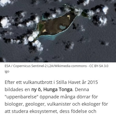
ESA / Copernicus Sentinel-2 L2A/Wikimedia commons - CC BY-SA 3.0
igo
Efter ett vulkanutbrott i Stilla Havet år 2015
bildades en
ny ö, Hunga Tonga
. Denna
"uppenbarelse" öppnade många dörrar för
biologer, geologer, vulkanister och ekologer för
att studera ekosystemet, dess födelse och