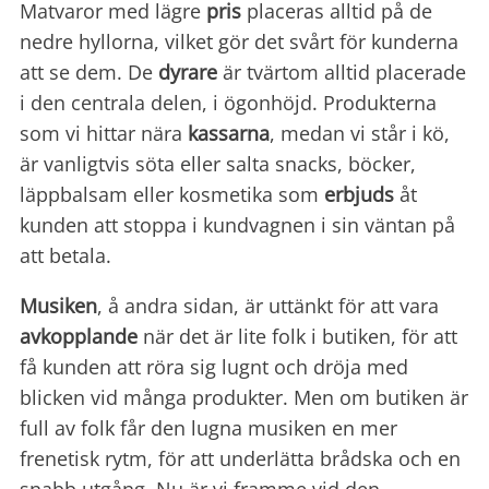
Matvaror med lägre
pris
placeras alltid på de
nedre hyllorna, vilket gör det svårt för kunderna
att se dem. De
dyrare
är tvärtom alltid placerade
i den centrala delen, i ögonhöjd. Produkterna
som vi hittar nära
kassarna
, medan vi står i kö,
är vanligtvis söta eller salta snacks, böcker,
läppbalsam eller kosmetika som
erbjuds
åt
kunden att stoppa i kundvagnen i sin väntan på
att betala.
Musiken
, å andra sidan, är uttänkt för att vara
avkopplande
när det är lite folk i butiken, för att
få kunden att röra sig lugnt och dröja med
blicken vid många produkter. Men om butiken är
full av folk får den lugna musiken en mer
frenetisk rytm, för att underlätta brådska och en
snabb utgång. Nu är vi framme vid den