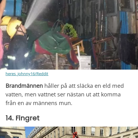
heres_johnny16/Reddit
Brandmännen
håller på att släcka en eld med
vatten, men vattnet ser nästan ut att komma
från en av männens mun.
14. Fingret