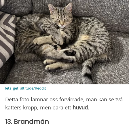
lets_get_altitude/Reddit
Detta foto lämnar oss förvirrade, man kan se två
katters kropp, men bara ett
huvud
.
13. Brandmän