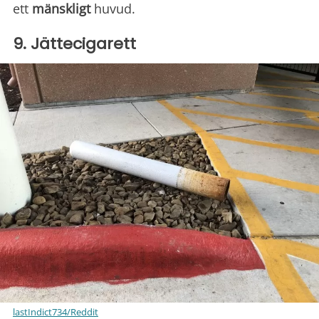
ett
mänskligt
huvud.
9. Jättecigarett
lastIndict734/Reddit