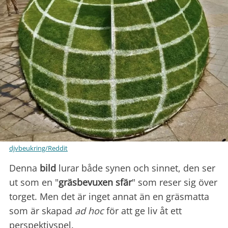
djvbeukring/Reddit
Denna
bild
lurar både synen och sinnet, den ser
ut som en "
gräsbevuxen sfär
" som reser sig över
torget. Men det är inget annat än en gräsmatta
som är skapad
ad hoc
för att ge liv åt ett
perspektivspel.