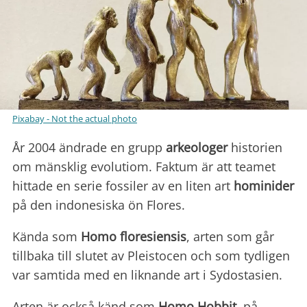
Pixabay - Not the actual photo
År 2004 ändrade en grupp
arkeologer
historien
om mänsklig evolutiom. Faktum är att teamet
hittade en serie fossiler av en liten art
hominider
på den indonesiska ön Flores.
Kända som
Homo floresiensis
, arten som går
tillbaka till slutet av Pleistocen och som tydligen
var samtida med en liknande art i Sydostasien.
Arten är också känd som
Homo Hobbit
, på