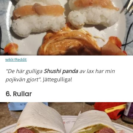
wiklr/Reddit
"De här gulliga
Shushi panda
av lax har min
pojkvän gjort".
Jättegulliga!
6. Rullar