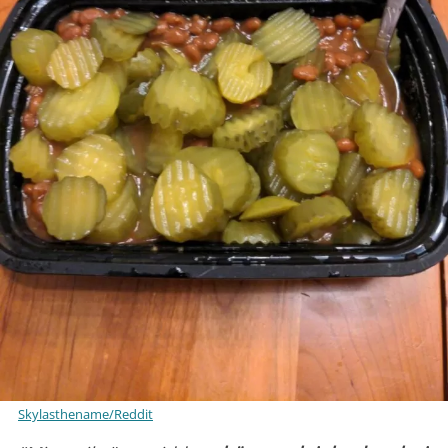
Skylasthename/Reddit