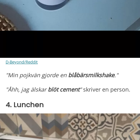
D-Beyond/Reddit
"Min pojkvän gjorde en
blåbärsmilkshake
."
"Åhh, jag älskar
blöt cement
"
skriver en person.
4. Lunchen