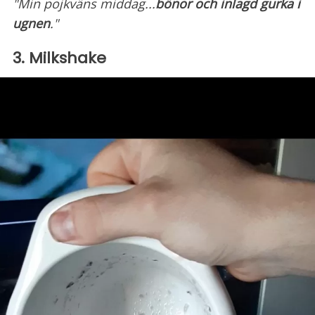
"Min pojkväns middag...
bönor och inlagd gurka i
ugnen
."
3. Milkshake