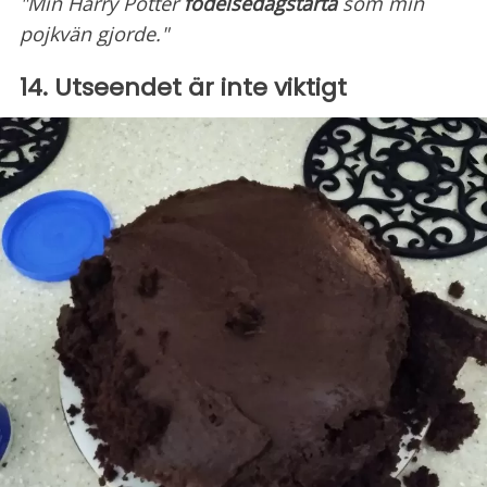
"Min
Harry
Potter
födelsedagstårta
som min
pojkvän gjorde."
14. Utseendet är inte viktigt