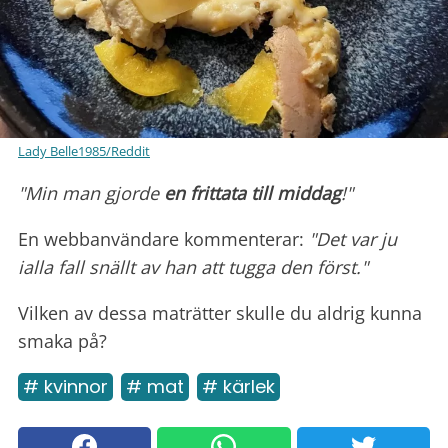
Lady Belle1985/Reddit
"Min man gjorde
en frittata till middag
!"
En webbanvändare kommenterar:
"Det var ju
ialla fall snällt av han att tugga den först."
Vilken av dessa maträtter skulle du aldrig kunna
smaka på?
# kvinnor
# mat
# kärlek