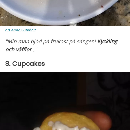
drGaryMD/Reddit
"Min man bjöd på frukost på sängen!
Kyckling
och våfflor
..."
8. Cupcakes