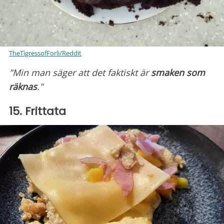
TheTigressofForli/Reddit
"Min man säger att det faktiskt är
smaken
som
räknas
."
15. Frittata