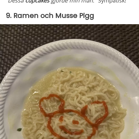
"Dessa
cupcakes
gjorde min man."
Sympatisk!
9. Ramen och Musse Pigg