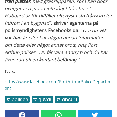
från platsen
med gräsklipparen, som han dock
överger i en gränd inte långt från huset.
Hubbard är för
tillfället efterlyst i sin frånvaro
för
inbrott i en byggnad"
,
skriver agenterna på
polismyndighetens Facebooksida
.
"Om du
vet
var han är
eller har någon annan information
om detta eller något annat brott, ring Port
Arthur-polisen. Du får vara anonym och du har
även rätt till en
kontant belöning
."
Source:
https://www.facebook.com/PortArthurPoliceDepartm
ent
# polisen
# tjuvar
# absurt