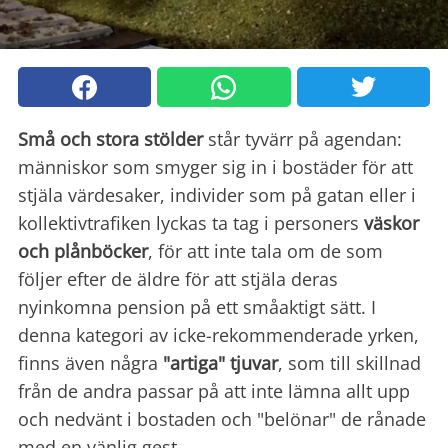
Små och stora stölder
står tyvärr på agendan:
människor som smyger sig in i bostäder för att
stjäla värdesaker, individer som på gatan eller i
kollektivtrafiken lyckas ta tag i personers
väskor
och plånböcker
, för att inte tala om de som
följer efter de äldre för att stjäla deras
nyinkomna pension på ett småaktigt sätt. I
denna kategori av icke-rekommenderade yrken,
finns även några
"artiga" tjuvar
, som till skillnad
från de andra passar på att inte lämna allt upp
och nedvänt i bostaden och "belönar" de rånade
med en vänlig gest.